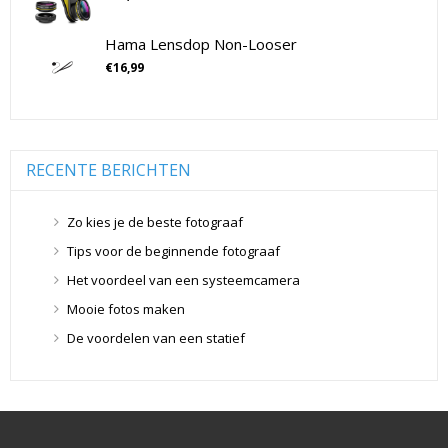
Drones
(11)
Drones
(11)
Hama Lensdop Non-Looser
Flitsers
(26)
€
16,99
Flitsers
(26)
Geen categorie
(0)
Geheugenkaarten
(76)
Micro SD Geheugenkaarten
(42)
RECENTE BERICHTEN
Overige Geheugenkaarten
(5)
SD Geheugenkaarten
(29)
Zo kies je de beste fotograaf
Lensdoppen
(8)
Tips voor de beginnende fotograaf
Lensdoppen
(8)
Het voordeel van een systeemcamera
Lensfilters
(104)
Mooie fotos maken
Lensfilters
(104)
De voordelen van een statief
Lenzen
(9)
Smartphone lenzen
(9)
Snelkoppelplaatjes
(8)
Snelkoppelplaatjes
(8)