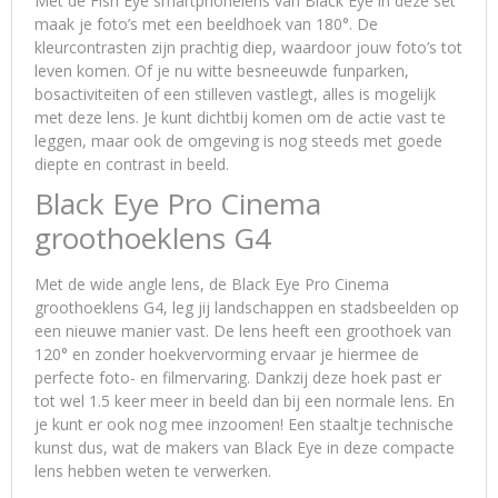
Met de Fish Eye smartphonelens van Black Eye in deze set
maak je foto’s met een beeldhoek van 180°. De
kleurcontrasten zijn prachtig diep, waardoor jouw foto’s tot
leven komen. Of je nu witte besneeuwde funparken,
bosactiviteiten of een stilleven vastlegt, alles is mogelijk
met deze lens. Je kunt dichtbij komen om de actie vast te
leggen, maar ook de omgeving is nog steeds met goede
diepte en contrast in beeld.
Black Eye Pro Cinema
groothoeklens G4
Met de wide angle lens, de Black Eye Pro Cinema
groothoeklens G4, leg jij landschappen en stadsbeelden op
een nieuwe manier vast. De lens heeft een groothoek van
120° en zonder hoekvervorming ervaar je hiermee de
perfecte foto- en filmervaring. Dankzij deze hoek past er
tot wel 1.5 keer meer in beeld dan bij een normale lens. En
je kunt er ook nog mee inzoomen! Een staaltje technische
kunst dus, wat de makers van Black Eye in deze compacte
lens hebben weten te verwerken.