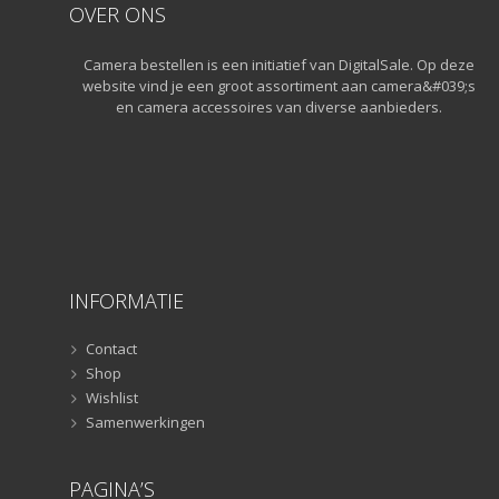
OVER ONS
Statiefkoppen
(10)
Statiefkoppen
(10)
Camera bestellen is een initiatief van DigitalSale. Op deze
Statieven
(136)
website vind je een groot assortiment aan camera&#039;s
Gorillapods
(11)
en camera accessoires van diverse aanbieders.
Lampstatieven
(5)
Monopods
(16)
Rigs
(2)
Selfiesticks
(3)
Sliders
(1)
Smartphone statief
(51)
INFORMATIE
Tripods
(47)
Studioflitsers
(3)
Contact
Studioflitsers
Shop
(3)
Wishlist
Studiolampen
(56)
Samenwerkingen
Studiolampen
(56)
televisie afstandsbedieningen
(8)
PAGINA’S
Afstandsbedieningen
(8)