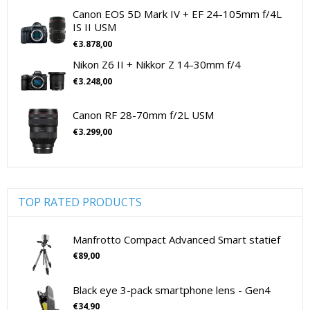
Sigma Lenzen Voor CSC Camera's
Spiegelreflex camera
(0)
Canon EOS 5D Mark IV + EF 24-105mm f/4L
IS II USM
Sigma Lenzen Voor SLR Camera's
Sony
cameralenzen
(196)
€
3.878,00
Lenzen voor CSC camera's
(115)
Sony Cameralenzen
Sony Digitale Camera's Compact
Nikon Z6 II + Nikkor Z 14-30mm f/4
Lenzen voor SLR camera's
(81)
Sony Digitale Camera's CSC
€
3.248,00
cameramicrofoons
(36)
Sony Lenzen Voor CSC Camera's
Tamron Cameralenzen
cameramicrofoons
(36)
Canon RF 28-70mm f/2L USM
Tamron Lenzen Voor SLR Camera's
Cameratassen
(137)
€
3.299,00
Cameratassen
(137)
Digitale camera's compact
(51)
Digitale camera's compact
(51)
Digitale camera's CSC
(70)
TOP RATED PRODUCTS
CSC Full Frame
(29)
CSC non-Full Frame
(41)
Manfrotto Compact Advanced Smart statief
Digitale camera's SLR
(15)
€
89,00
SLR Full Frame
(4)
Black eye 3-pack smartphone lens - Gen4
SLR non-Full Frame
(11)
€
34,90