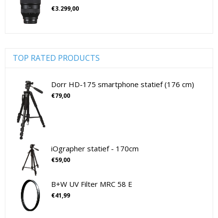
Tamron Lenzen Voor SLR Camera's
Cameratassen
(137)
€
3.299,00
Cameratassen
(137)
Digitale camera's compact
(51)
Digitale camera's compact
(51)
Digitale camera's CSC
(70)
TOP RATED PRODUCTS
CSC Full Frame
(29)
CSC non-Full Frame
(41)
Dorr HD-175 smartphone statief (176 cm)
Digitale camera's SLR
(15)
€
79,00
SLR Full Frame
(4)
SLR non-Full Frame
(11)
Drones
(11)
Drones
(11)
iOgrapher statief - 170cm
Flitsers
(26)
€
59,00
Flitsers
(26)
B+W UV Filter MRC 58 E
Geen categorie
(0)
€
41,99
Geheugenkaarten
(76)
Micro SD Geheugenkaarten
(42)