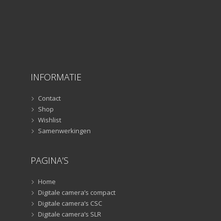
Selfiesticks
(3)
Sliders
(1)
Smartphone statief
(51)
Tripods
(47)
Studioflitsers
(3)
INFORMATIE
Studioflitsers
(3)
Studiolampen
(56)
Contact
Studiolampen
(56)
Shop
televisie afstandsbedieningen
(8)
Wishlist
Samenwerkingen
Afstandsbedieningen
(8)
Zonnekappen
(20)
PAGINA’S
Zonnekappen
(20)
Home
Digitale camera’s compact
Digitale camera’s CSC
Digitale camera’s SLR