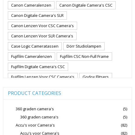
Canon Cameralenzen
Canon Digitale Camera's CSC
Canon Digitale Camera's SLR
Canon Lenzen Voor CSC Camera's
Canon Lenzen Voor SLR Camera's
Case Logic Cameratassen
Dörr Studiolampen
Fujifilm Cameralenzen
Fujifilm CSC Non-Full Frame
Fujifilm Digitale Camera's CSC
Fujifilm Lenzen Voor CSC Camera's
Godox Flitsers
GoPro
GoPro Action Camera's
Hoya Lensfilters
PRODUCT CATEGORIES
Joby Gorillapods
Joby Statieven
Jupio Accu's Voor Camera's
Kingston Geheugenkaarten
360 graden camera's
(5)
360 graden camera's
(5)
Lowepro Cameratassen
Nikon
Nikon Cameralenzen
Accu's voor Camera's
(82)
Nikon CSC Full Frame
Nikon Digitale Camera's Compact
Accu's voor Camera's
(82)