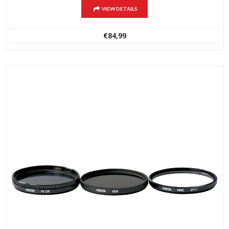
VIEW DETAILS
€
84,99