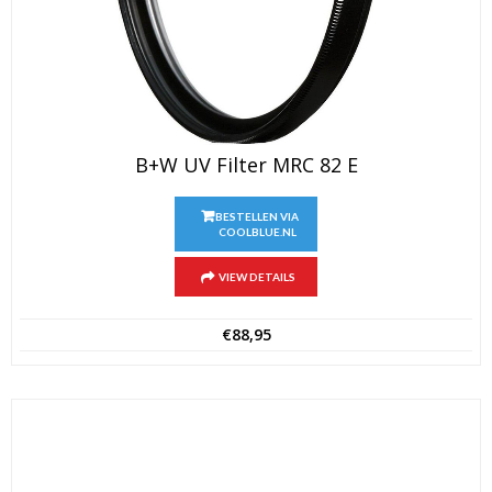
B+W UV Filter MRC 82 E
BESTELLEN VIA
COOLBLUE.NL
VIEW DETAILS
€
88,95