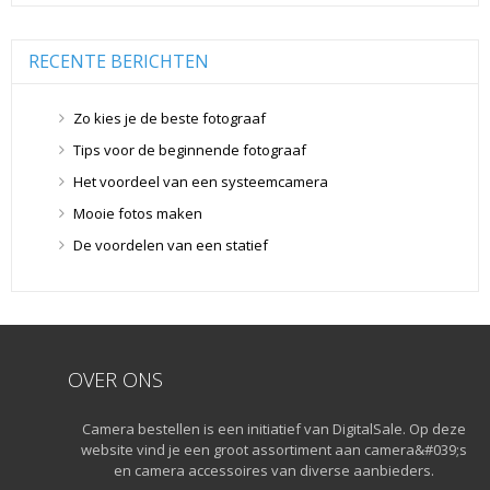
Overige Geheugenkaarten
(5)
SD Geheugenkaarten
(29)
RECENTE BERICHTEN
Lensdoppen
(8)
Lensdoppen
(8)
Zo kies je de beste fotograaf
Lensfilters
(104)
Tips voor de beginnende fotograaf
Lensfilters
(104)
Het voordeel van een systeemcamera
Lenzen
(9)
Mooie fotos maken
Smartphone lenzen
(9)
De voordelen van een statief
Snelkoppelplaatjes
(8)
Snelkoppelplaatjes
(8)
Statiefkoppen
(10)
Statiefkoppen
(10)
Statieven
(136)
OVER ONS
Gorillapods
(11)
Camera bestellen is een initiatief van DigitalSale. Op deze
Lampstatieven
(5)
website vind je een groot assortiment aan camera&#039;s
Monopods
(16)
en camera accessoires van diverse aanbieders.
Rigs
(2)