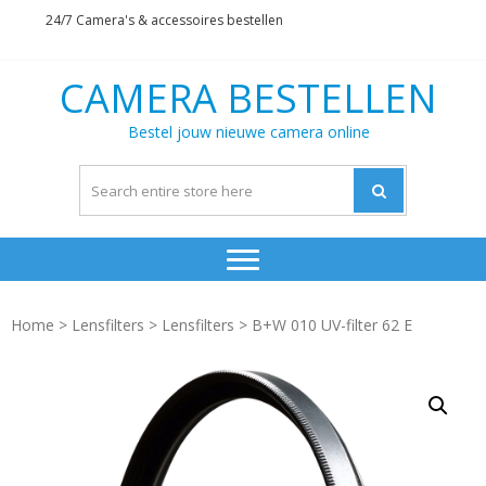
Skip
Skip
24/7 Camera's & accessoires bestellen
to
to
navigation
content
CAMERA BESTELLEN
Bestel jouw nieuwe camera online
Home
>
Lensfilters
>
Lensfilters
> B+W 010 UV-filter 62 E