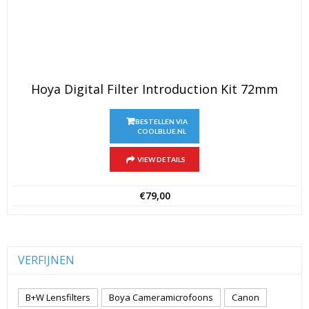
Hoya Digital Filter Introduction Kit 72mm
BESTELLEN VIA
COOLBLUE.NL
VIEW DETAILS
€
79,00
VERFIJNEN
B+W Lensfilters
Boya Cameramicrofoons
Canon