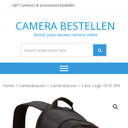
Skip
Skip
24/7 Camera's & accessoires bestellen
to
to
navigation
content
CAMERA BESTELLEN
Bestel jouw nieuwe camera online
Home
>
Cameratassen
>
Cameratassen
> Case Logic DCB-309