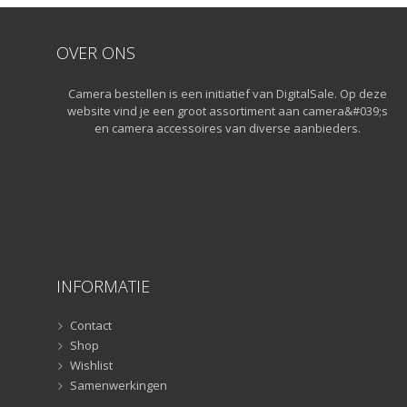
Statiefkoppen
(10)
Statieven
(136)
OVER ONS
Gorillapods
(11)
Lampstatieven
(5)
Camera bestellen is een initiatief van DigitalSale. Op deze
Monopods
(16)
website vind je een groot assortiment aan camera&#039;s
en camera accessoires van diverse aanbieders.
Rigs
(2)
Selfiesticks
(3)
Sliders
(1)
Smartphone statief
(51)
Tripods
(47)
Studioflitsers
(3)
Studioflitsers
(3)
INFORMATIE
Studiolampen
(56)
Contact
Studiolampen
(56)
Shop
televisie afstandsbedieningen
(8)
Wishlist
Afstandsbedieningen
(8)
Samenwerkingen
Zonnekappen
(20)