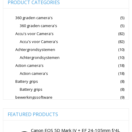
PRODUCT CATEGORIES
Joby Gorillapods
Joby Statieven
Jupio Accu's Voor Camera's
Kingston Geheugenkaarten
360 graden camera's
(5)
360 graden camera's
(5)
Lowepro Cameratassen
Nikon
Nikon Cameralenzen
Accu's voor Camera's
(82)
Nikon CSC Full Frame
Nikon Digitale Camera's Compact
Accu's voor Camera's
(82)
Nikon Digitale Camera's CSC
Achtergrondsystemen
(10)
Nikon Lenzen Voor SLR Camera's
Achtergrondsystemen
(10)
Action camera's
(18)
Panasonic Digitale Camera's CSC
Action camera's
(18)
Peak Design Cameratassen
Battery grips
(8)
Rode Microphones Cameramicrofoons
Battery grips
(8)
Sandisk Geheugenkaarten
bewerkingssoftware
(9)
Software Foto & Video
(9)
Sandisk Micro SD Geheugenkaarten
Camera's
(0)
FEATURED PRODUCTS
Sandisk SD Geheugenkaarten
Sigma Cameralenzen
Digitale camera / Systeemcamera
(0)
Sigma Lenzen Voor CSC Camera's
Spiegelreflex camera
(0)
Canon EOS 5D Mark IV + EF 24-105mm f/4L