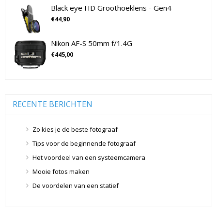
Drones
(11)
Black eye HD Groothoeklens - Gen4
Flitsers
(26)
€
44,90
Flitsers
(26)
Geen categorie
(0)
Nikon AF-S 50mm f/1.4G
Geheugenkaarten
(76)
€
445,00
Micro SD Geheugenkaarten
(42)
Overige Geheugenkaarten
(5)
SD Geheugenkaarten
(29)
RECENTE BERICHTEN
Lensdoppen
(8)
Lensdoppen
(8)
Zo kies je de beste fotograaf
Lensfilters
(104)
Tips voor de beginnende fotograaf
Lensfilters
(104)
Het voordeel van een systeemcamera
Lenzen
(9)
Smartphone lenzen
(9)
Mooie fotos maken
Snelkoppelplaatjes
(8)
De voordelen van een statief
Snelkoppelplaatjes
(8)
Statiefkoppen
(10)