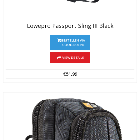
Lowepro Passport Sling III Black
BESTELLEN VIA
COOLBLUE.NL
VIEW DETAILS
€
51,99