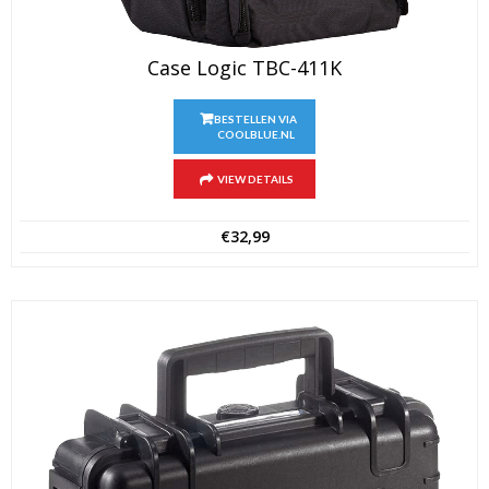
Case Logic TBC-411K
BESTELLEN VIA
COOLBLUE.NL
VIEW DETAILS
€
32,99