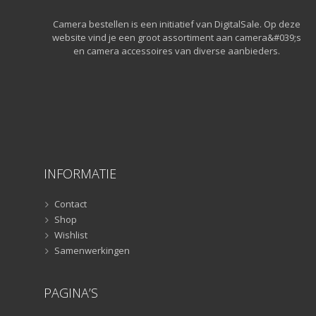
Statiefkoppen
(10)
Camera bestellen is een initiatief van DigitalSale. Op deze
Statieven
(136)
website vind je een groot assortiment aan camera&#039;s
Gorillapods
(11)
en camera accessoires van diverse aanbieders.
Lampstatieven
(5)
Monopods
(16)
Rigs
(2)
Selfiesticks
(3)
Sliders
(1)
Smartphone statief
(51)
INFORMATIE
Tripods
(47)
Studioflitsers
(3)
Contact
Studioflitsers
(3)
Shop
Wishlist
Studiolampen
(56)
Samenwerkingen
Studiolampen
(56)
televisie afstandsbedieningen
(8)
PAGINA’S
Afstandsbedieningen
(8)
Zonnekappen
(20)