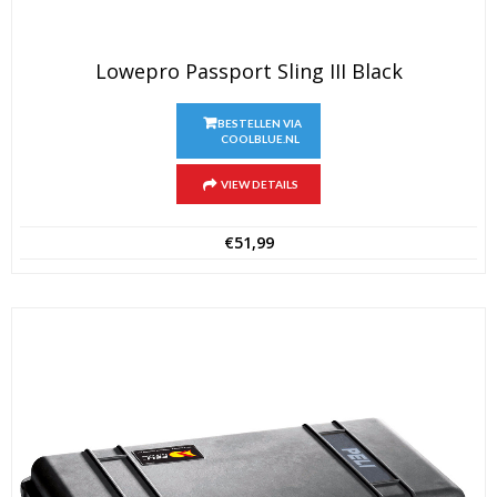
Lowepro Passport Sling III Black
BESTELLEN VIA
COOLBLUE.NL
VIEW DETAILS
€
51,99