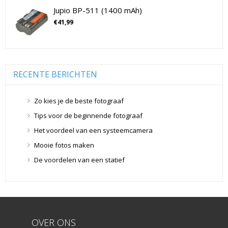
Drones
(11)
Jupio BP-511 (1400 mAh)
Flitsers
(26)
€
41,99
Flitsers
(26)
Geen categorie
(0)
Geheugenkaarten
(76)
Micro SD Geheugenkaarten
(42)
RECENTE BERICHTEN
Overige Geheugenkaarten
(5)
SD Geheugenkaarten
(29)
Zo kies je de beste fotograaf
Lensdoppen
(8)
Tips voor de beginnende fotograaf
Lensdoppen
(8)
Het voordeel van een systeemcamera
Lensfilters
(104)
Mooie fotos maken
Lensfilters
(104)
De voordelen van een statief
Lenzen
(9)
Smartphone lenzen
(9)
Snelkoppelplaatjes
(8)
Snelkoppelplaatjes
(8)
OVER ONS
Statiefkoppen
(10)