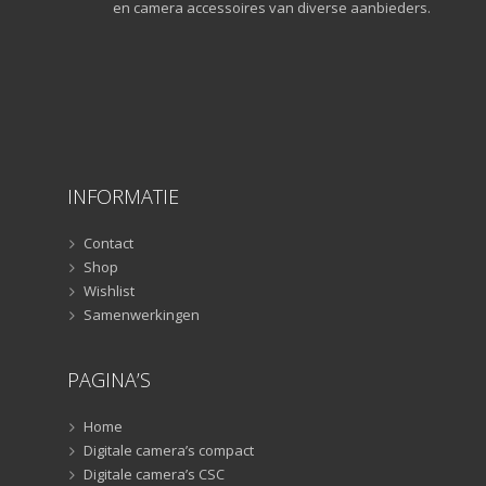
Gorillapods
(11)
en camera accessoires van diverse aanbieders.
Lampstatieven
(5)
Monopods
(16)
Rigs
(2)
Selfiesticks
(3)
Sliders
(1)
Smartphone statief
(51)
INFORMATIE
Tripods
(47)
Studioflitsers
(3)
Contact
Studioflitsers
Shop
(3)
Wishlist
Studiolampen
(56)
Samenwerkingen
Studiolampen
(56)
televisie afstandsbedieningen
(8)
PAGINA’S
Afstandsbedieningen
(8)
Zonnekappen
(20)
Home
Zonnekappen
(20)
Digitale camera’s compact
Digitale camera’s CSC