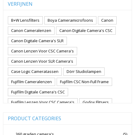
VERFIJNEN
B+W Lensfilters
Boya Cameramicrofoons
Canon
Canon Cameralenzen
Canon Digitale Camera's CSC
Canon Digitale Camera's SLR
Canon Lenzen Voor CSC Camera's
Canon Lenzen Voor SLR Camera's
Case Logic Cameratassen
Dörr Studiolampen
Fujifilm Cameralenzen
Fujifilm CSC Non-Full Frame
Fujifilm Digitale Camera's CSC
Fujifilm Lenzen Voor CSC Camera's
Godox Flitsers
GoPro
GoPro Action Camera's
Hoya Lensfilters
PRODUCT CATEGORIES
Joby Gorillapods
Joby Statieven
Jupio Accu's Voor Camera's
Kingston Geheugenkaarten
360 graden camera's
(5)