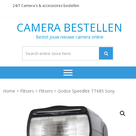
Skip
Skip
24/7 Camera's & accessoires bestellen
to
to
navigation
content
CAMERA BESTELLEN
Bestel jouw nieuwe camera online
Home
>
Flitsers
>
Flitsers
> Godox Speedlite TT685 Sony