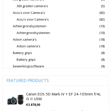
360 graden camera's
(5)
Lowepro Cameratassen
Nikon
Nikon Cameralenzen
Accu's voor Camera's
(82)
Nikon CSC Full Frame
Nikon Digitale Camera's Compact
Accu's voor Camera's
(82)
Nikon Digitale Camera's CSC
Achtergrondsystemen
(10)
Nikon Lenzen Voor SLR Camera's
Achtergrondsystemen
(10)
Action camera's
(18)
Panasonic Digitale Camera's CSC
Action camera's
(18)
Peak Design Cameratassen
Battery grips
(8)
Rode Microphones Cameramicrofoons
Battery grips
(8)
Sandisk Geheugenkaarten
bewerkingssoftware
(9)
Software Foto & Video
(9)
Sandisk Micro SD Geheugenkaarten
Camera's
(0)
FEATURED PRODUCTS
Sandisk SD Geheugenkaarten
Sigma Cameralenzen
Digitale camera / Systeemcamera
(0)
Sigma Lenzen Voor CSC Camera's
Spiegelreflex camera
(0)
Canon EOS 5D Mark IV + EF 24-105mm f/4L
IS II USM
Sigma Lenzen Voor SLR Camera's
Sony
cameralenzen
(196)
€
3.878,00
Lenzen voor CSC camera's
(115)
Sony Cameralenzen
Sony Digitale Camera's Compact