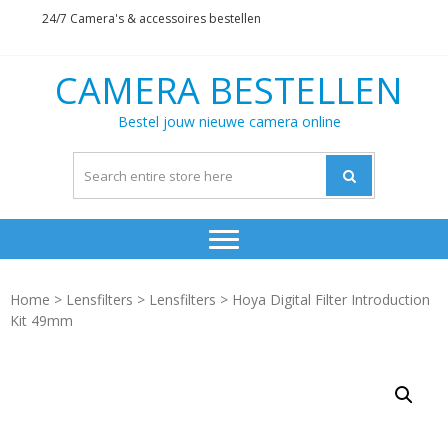
Skip
Skip
24/7 Camera's & accessoires bestellen
to
to
navigation
content
CAMERA BESTELLEN
Bestel jouw nieuwe camera online
Home
>
Lensfilters
>
Lensfilters
> Hoya Digital Filter Introduction
Kit 49mm