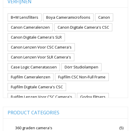
VERFIJNEN
B+W Lensfilters
Boya Cameramicrofoons
Canon
Canon Cameralenzen
Canon Digitale Camera's CSC
Canon Digitale Camera's SLR
Canon Lenzen Voor CSC Camera's
Canon Lenzen Voor SLR Camera's
Case Logic Cameratassen
Dörr Studiolampen
Fujifilm Cameralenzen
Fujifilm CSC Non-Full Frame
Fujifilm Digitale Camera's CSC
Fujifilm Lenzen Voor CSC Camera's
Godox Flitsers
GoPro
GoPro Action Camera's
Hoya Lensfilters
PRODUCT CATEGORIES
Joby Gorillapods
Joby Statieven
Jupio Accu's Voor Camera's
Kingston Geheugenkaarten
360 graden camera's
(5)