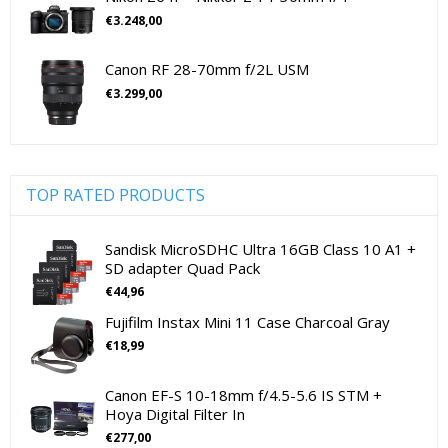
Lenzen voor SLR camera's
(81)
Sony Digitale Camera's CSC
€
3.248,00
cameramicrofoons
(36)
Sony Lenzen Voor CSC Camera's
Tamron Cameralenzen
cameramicrofoons
(36)
Canon RF 28-70mm f/2L USM
Tamron Lenzen Voor SLR Camera's
Cameratassen
(137)
€
3.299,00
Cameratassen
(137)
Digitale camera's compact
(51)
Digitale camera's compact
(51)
Digitale camera's CSC
(70)
TOP RATED PRODUCTS
CSC Full Frame
(29)
CSC non-Full Frame
(41)
Sandisk MicroSDHC Ultra 16GB Class 10 A1 +
SD adapter Quad Pack
Digitale camera's SLR
(15)
€
44,96
SLR Full Frame
(4)
Fujifilm Instax Mini 11 Case Charcoal Gray
SLR non-Full Frame
(11)
€
18,99
Drones
(11)
Drones
(11)
Canon EF-S 10-18mm f/4.5-5.6 IS STM +
Flitsers
(26)
Hoya Digital Filter In
Flitsers
(26)
€
277,00