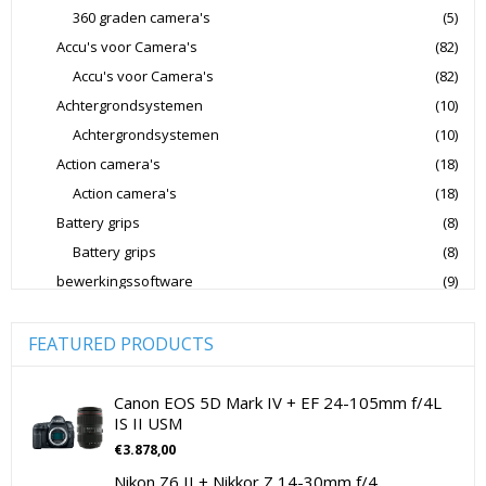
360 graden camera's
(5)
Lowepro Cameratassen
Nikon
Nikon Cameralenzen
Accu's voor Camera's
(82)
Nikon CSC Full Frame
Nikon Digitale Camera's Compact
Accu's voor Camera's
(82)
Nikon Digitale Camera's CSC
Achtergrondsystemen
(10)
Nikon Lenzen Voor SLR Camera's
Achtergrondsystemen
(10)
Action camera's
(18)
Panasonic Digitale Camera's CSC
Action camera's
(18)
Peak Design Cameratassen
Battery grips
(8)
Rode Microphones Cameramicrofoons
Battery grips
(8)
Sandisk Geheugenkaarten
bewerkingssoftware
(9)
Software Foto & Video
(9)
Sandisk Micro SD Geheugenkaarten
Camera's
(0)
FEATURED PRODUCTS
Sandisk SD Geheugenkaarten
Sigma Cameralenzen
Digitale camera / Systeemcamera
(0)
Sigma Lenzen Voor CSC Camera's
Spiegelreflex camera
(0)
Canon EOS 5D Mark IV + EF 24-105mm f/4L
IS II USM
Sigma Lenzen Voor SLR Camera's
Sony
cameralenzen
(196)
€
3.878,00
Lenzen voor CSC camera's
(115)
Sony Cameralenzen
Sony Digitale Camera's Compact
Nikon Z6 II + Nikkor Z 14-30mm f/4