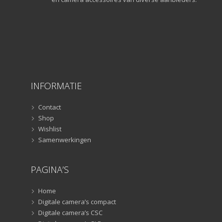
Lampstatieven
(5)
Monopods
(16)
Rigs
(2)
Selfiesticks
(3)
Sliders
(1)
Smartphone statief
(51)
INFORMATIE
Tripods
(47)
Studioflitsers
(3)
Contact
Studioflitsers
Shop
(3)
Wishlist
Studiolampen
(56)
Samenwerkingen
Studiolampen
(56)
televisie afstandsbedieningen
(8)
PAGINA’S
Afstandsbedieningen
(8)
Zonnekappen
(20)
Home
Zonnekappen
(20)
Digitale camera’s compact
Digitale camera’s CSC