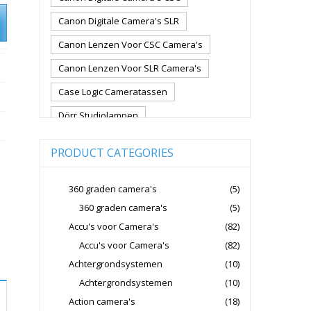
Canon Digitale Camera's SLR
Canon Lenzen Voor CSC Camera's
Canon Lenzen Voor SLR Camera's
Case Logic Cameratassen
Dörr Studiolampen
Fujifilm Cameralenzen
PRODUCT CATEGORIES
Fujifilm CSC Non-Full Frame
Fujifilm Digitale Camera's CSC
360 graden camera's
(5)
360 graden camera's
(5)
Fujifilm Lenzen Voor CSC Camera's
Accu's voor Camera's
(82)
Godox Flitsers
GoPro
Accu's voor Camera's
(82)
GoPro Action Camera's
Achtergrondsystemen
(10)
Hoya Lensfilters
Joby Gorillapods
Achtergrondsystemen
(10)
Action camera's
(18)
Joby Statieven