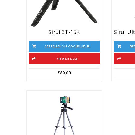
Sirui 3T-15K
BESTELLEN VIA COOLBLUE.NL
BE
VIEW DETAILS
€
89,00