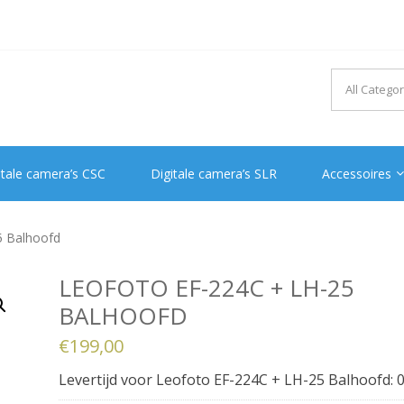
itale camera’s CSC
Digitale camera’s SLR
Accessoires
5 Balhoofd
LEOFOTO EF-224C + LH-25
BALHOOFD
€
199,00
Levertijd voor Leofoto EF-224C + LH-25 Balhoofd: 