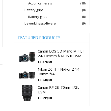
Action camera's
(18)
Jupio Accu's Voor Camera's
Battery grips
(8)
Kingston Geheugenkaarten
Battery grips
(8)
Lowepro Cameratassen
Nikon
bewerkingssoftware
(9)
Software Foto & Video
(9)
Nikon Cameralenzen
Camera's
(0)
FEATURED PRODUCTS
Nikon CSC Full Frame
Digitale camera / Systeemcamera
(0)
Nikon Digitale Camera's Compact
Spiegelreflex camera
(0)
Canon EOS 5D Mark IV + EF
24-105mm f/4L IS II USM
Nikon Digitale Camera's CSC
cameralenzen
(196)
€
3.878,00
Lenzen voor CSC camera's
(115)
Nikon Lenzen Voor SLR Camera's
Nikon Z6 II + Nikkor Z 14-
Lenzen voor SLR camera's
(81)
Panasonic Digitale Camera's CSC
30mm f/4
cameramicrofoons
(36)
€
3.248,00
Peak Design Cameratassen
cameramicrofoons
(36)
Canon RF 28-70mm f/2L
Rode Microphones Cameramicrofoons
Cameratassen
(137)
USM
Cameratassen
(137)
€
3.299,00
Sandisk Geheugenkaarten
Digitale camera's compact
(51)
Sandisk Micro SD Geheugenkaarten
Digitale camera's compact
(51)