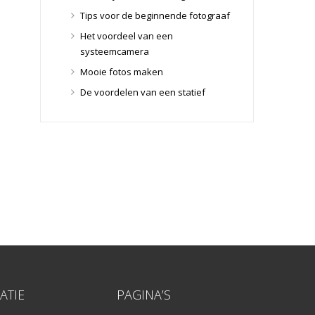
Lensdoppen
(8)
Tips voor de beginnende fotograaf
Lensfilters
(104)
Het voordeel van een
Lensfilters
(104)
systeemcamera
Lenzen
(9)
Mooie fotos maken
Smartphone lenzen
(9)
De voordelen van een statief
Snelkoppelplaatjes
(8)
Snelkoppelplaatjes
(8)
Statiefkoppen
(10)
Statiefkoppen
(10)
Statieven
(136)
Gorillapods
(11)
Lampstatieven
(5)
Monopods
(16)
Rigs
(2)
Selfiesticks
(3)
Sliders
(1)
ATIE
PAGINA’S
Smartphone statief
(51)