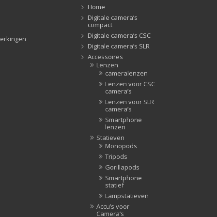
Home
Tripods
(47)
Digitale camera’s
Studioflitsers
(3)
compact
Digitale camera’s CSC
Studioflitsers
(3)
erkingen
Digitale camera’s SLR
Studiolampen
(56)
Accessoires
Studiolampen
(56)
Lenzen
cameralenzen
televisie afstandsbedieningen
(8)
Lenzen voor CSC
Afstandsbedieningen
(8)
camera’s
Zonnekappen
(20)
Lenzen voor SLR
camera’s
Zonnekappen
(20)
Smartphone
lenzen
Statieven
Monopods
Tripods
Gorillapods
Smartphone
statief
Lampstatieven
Accu’s voor
Camera’s