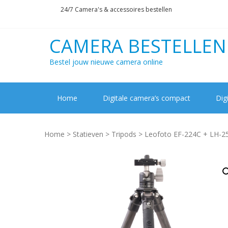
Skip
Skip
24/7 Camera's & accessoires bestellen
to
to
navigation
content
CAMERA BESTELLEN
Bestel jouw nieuwe camera online
Home
Digitale camera’s compact
Dig
Home
>
Statieven
>
Tripods
> Leofoto EF-224C + LH-2