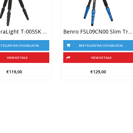
Benro FSL09CN00 Slim Travel Statief Kit Carbon
Sirui UltraLight T-005SK + B-00K Zwart
BESTELLEN VIA COOLBLUE.NL
STELLEN VIA COOLBLUE.NL
VIEW DETAILS
VIEW DETAILS
€
129,00
€
119,00