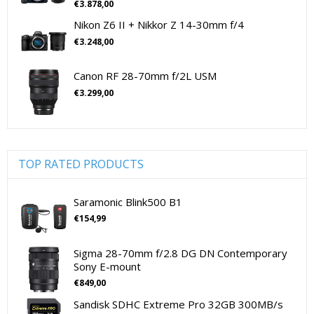
€
3.878,00
Lenzen voor CSC camera's
(115)
Sony Cameralenzen
Sony Digitale Camera's Compact
Nikon Z6 II + Nikkor Z 14-30mm f/4
Lenzen voor SLR camera's
(81)
Sony Digitale Camera's CSC
€
3.248,00
cameramicrofoons
(36)
Sony Lenzen Voor CSC Camera's
Tamron Cameralenzen
cameramicrofoons
(36)
Canon RF 28-70mm f/2L USM
Tamron Lenzen Voor SLR Camera's
Cameratassen
(137)
€
3.299,00
Cameratassen
(137)
Digitale camera's compact
(51)
Digitale camera's compact
(51)
Digitale camera's CSC
(70)
TOP RATED PRODUCTS
CSC Full Frame
(29)
CSC non-Full Frame
(41)
Saramonic Blink500 B1
Digitale camera's SLR
(15)
€
154,99
SLR Full Frame
(4)
Sigma 28-70mm f/2.8 DG DN Contemporary
SLR non-Full Frame
(11)
Sony E-mount
Drones
(11)
€
849,00
Drones
(11)
Sandisk SDHC Extreme Pro 32GB 300MB/s
Flitsers
(26)