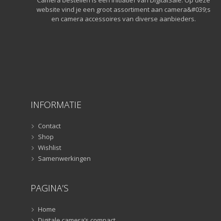
Camera bestellen is een initiatief van DigitalSale. Op deze
Statieven
(136)
website vind je een groot assortiment aan camera&#039;s
Gorillapods
(11)
en camera accessoires van diverse aanbieders.
Lampstatieven
(5)
Monopods
(16)
Rigs
(2)
Selfiesticks
(3)
Sliders
(1)
Smartphone statief
(51)
INFORMATIE
Tripods
(47)
Studioflitsers
(3)
Contact
Studioflitsers
(3)
Shop
Wishlist
Studiolampen
(56)
Samenwerkingen
Studiolampen
(56)
televisie afstandsbedieningen
(8)
PAGINA’S
Afstandsbedieningen
(8)
Zonnekappen
(20)
Home
Zonnekappen
(20)
Digitale camera’s compact