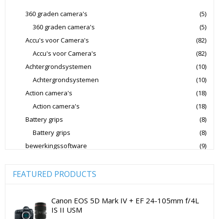
Jupio Accu's Voor Camera's
Kingston Geheugenkaarten
360 graden camera's
(5)
360 graden camera's
(5)
Lowepro Cameratassen
Nikon
Nikon Cameralenzen
Accu's voor Camera's
(82)
Nikon CSC Full Frame
Nikon Digitale Camera's Compact
Accu's voor Camera's
(82)
Nikon Digitale Camera's CSC
Achtergrondsystemen
(10)
Nikon Lenzen Voor SLR Camera's
Achtergrondsystemen
(10)
Action camera's
(18)
Panasonic Digitale Camera's CSC
Action camera's
(18)
Peak Design Cameratassen
Battery grips
(8)
Rode Microphones Cameramicrofoons
Battery grips
(8)
Sandisk Geheugenkaarten
bewerkingssoftware
(9)
Software Foto & Video
(9)
Sandisk Micro SD Geheugenkaarten
Camera's
(0)
FEATURED PRODUCTS
Sandisk SD Geheugenkaarten
Sigma Cameralenzen
Digitale camera / Systeemcamera
(0)
Sigma Lenzen Voor CSC Camera's
Spiegelreflex camera
(0)
Canon EOS 5D Mark IV + EF 24-105mm f/4L
IS II USM
Sigma Lenzen Voor SLR Camera's
Sony
cameralenzen
(196)