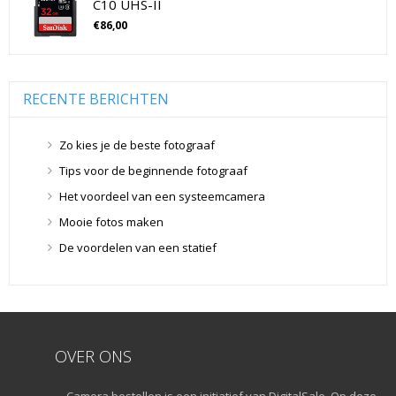
C10 UHS-II
Flitsers
(26)
€
86,00
Geen categorie
(0)
Geheugenkaarten
(76)
Micro SD Geheugenkaarten
(42)
RECENTE BERICHTEN
Overige Geheugenkaarten
(5)
SD Geheugenkaarten
(29)
Zo kies je de beste fotograaf
Lensdoppen
(8)
Tips voor de beginnende fotograaf
Lensdoppen
(8)
Het voordeel van een systeemcamera
Lensfilters
(104)
Mooie fotos maken
Lensfilters
(104)
De voordelen van een statief
Lenzen
(9)
Smartphone lenzen
(9)
Snelkoppelplaatjes
(8)
Snelkoppelplaatjes
(8)
OVER ONS
Statiefkoppen
(10)
Statiefkoppen
(10)