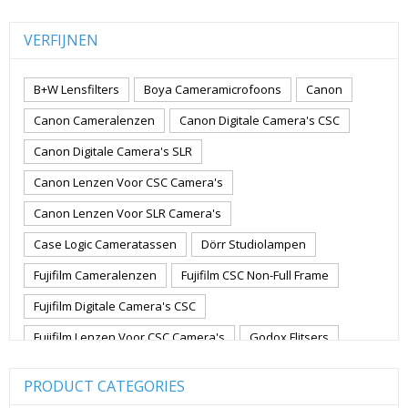
VERFIJNEN
B+W Lensfilters
Boya Cameramicrofoons
Canon
Canon Cameralenzen
Canon Digitale Camera's CSC
Canon Digitale Camera's SLR
Canon Lenzen Voor CSC Camera's
Canon Lenzen Voor SLR Camera's
Case Logic Cameratassen
Dörr Studiolampen
Fujifilm Cameralenzen
Fujifilm CSC Non-Full Frame
Fujifilm Digitale Camera's CSC
Fujifilm Lenzen Voor CSC Camera's
Godox Flitsers
GoPro
GoPro Action Camera's
Hoya Lensfilters
PRODUCT CATEGORIES
Joby Gorillapods
Joby Statieven