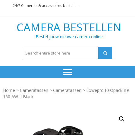
Skip
Skip
24/7 Camera's & accessoires bestellen
to
to
navigation
content
CAMERA BESTELLEN
Bestel jouw nieuwe camera online
Home
>
Cameratassen
>
Cameratassen
> Lowepro Fastpack BP
150 AW II Black