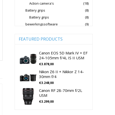
Action camera's
(18)
Jupio Accu's Voor Camera's
Battery grips
(8)
Kingston Geheugenkaarten
Battery grips
(8)
Lowepro Cameratassen
Nikon
bewerkingssoftware
(9)
Software Foto & Video
(9)
Nikon Cameralenzen
Camera's
(0)
FEATURED PRODUCTS
Nikon CSC Full Frame
Digitale camera / Systeemcamera
(0)
Nikon Digitale Camera's Compact
Spiegelreflex camera
(0)
Canon EOS 5D Mark IV + EF
24-105mm f/4L IS II USM
Nikon Digitale Camera's CSC
cameralenzen
(196)
€
3.878,00
Lenzen voor CSC camera's
(115)
Nikon Lenzen Voor SLR Camera's
Nikon Z6 II + Nikkor Z 14-
Lenzen voor SLR camera's
(81)
Panasonic Digitale Camera's CSC
30mm f/4
cameramicrofoons
(36)
€
3.248,00
Peak Design Cameratassen
cameramicrofoons
(36)
Canon RF 28-70mm f/2L
Rode Microphones Cameramicrofoons
Cameratassen
(137)
USM
Cameratassen
(137)
€
3.299,00
Sandisk Geheugenkaarten
Digitale camera's compact
(51)
Sandisk Micro SD Geheugenkaarten
Digitale camera's compact
(51)