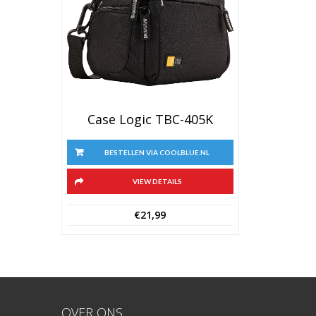
Case Logic TBC-405K
BESTELLEN VIA COOLBLUE.NL
VIEW DETAILS
€
21,99
OVER ONS