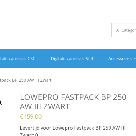
itale camera’s CSC
Digitale camera’s SLR
Accessoires
pack BP 250 AW III Zwart
LOWEPRO FASTPACK BP 250
AW III ZWART
€
159,00
Levertijd voor Lowepro Fastpack BP 250 AW III
Zwart: 0