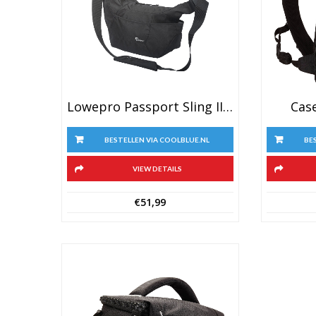
Lowepro Passport Sling III Black
Cas
BESTELLEN VIA COOLBLUE.NL
BE
VIEW DETAILS
€
51,99