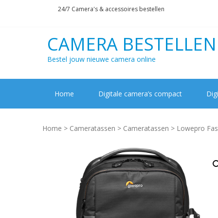
Skip
Skip
24/7 Camera's & accessoires bestellen
to
to
navigation
content
CAMERA BESTELLEN
Bestel jouw nieuwe camera online
Home
Digitale camera’s compact
Dig
Home
>
Cameratassen
>
Cameratassen
> Lowepro Fast