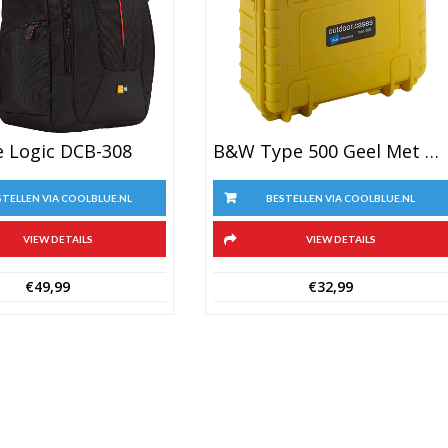
e Logic DCB-308
B&W Type 500 Geel Met Plukschuim
STELLEN VIA COOLBLUE.NL
BESTELLEN VIA COOLBLUE.NL
VIEW DETAILS
VIEW DETAILS
€
49,99
€
32,99