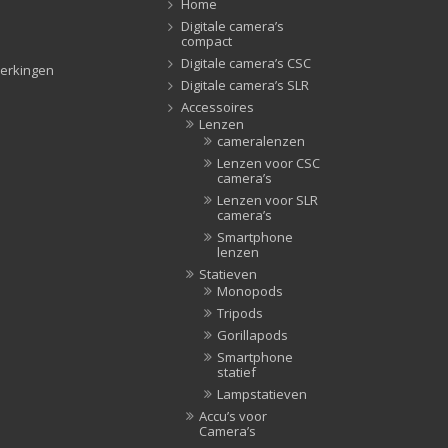
Home
Tripods
(47)
Digitale camera’s
compact
Studioflitsers
(3)
Digitale camera’s CSC
erkingen
Studioflitsers
(3)
Digitale camera’s SLR
Studiolampen
(56)
Accessoires
Lenzen
Studiolampen
(56)
cameralenzen
televisie afstandsbedieningen
(8)
Lenzen voor CSC
camera’s
Afstandsbedieningen
(8)
Lenzen voor SLR
Zonnekappen
(20)
camera’s
Zonnekappen
(20)
Smartphone
lenzen
Statieven
Monopods
Tripods
Gorillapods
Smartphone
statief
Lampstatieven
Accu’s voor
Camera’s