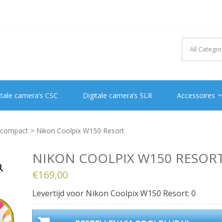
itale camera’s CSC
Digitale camera’s SLR
Accessoires
s compact
> Nikon Coolpix W150 Resort
NIKON COOLPIX W150 RESOR
€
169,00
Levertijd voor Nikon Coolpix W150 Resort: 0