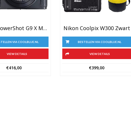
Canon PowerShot G9 X Mark II Zwart
Nikon Coolpix W300 Zwart
STELLEN VIA COOLBLUE.NL
BESTELLEN VIA COOLBLUE.NL
VIEW DETAILS
VIEW DETAILS
€
416,00
€
399,00