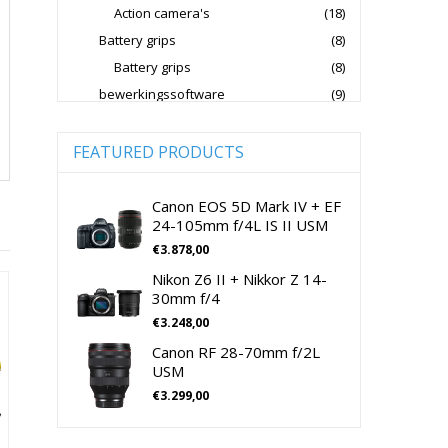
Action camera's
(18)
Jupio Accu's Voor Camera's
Battery grips
(8)
Kingston Geheugenkaarten
Battery grips
(8)
Lowepro Cameratassen
Nikon
bewerkingssoftware
(9)
Software Foto & Video
(9)
Nikon Cameralenzen
Camera's
(0)
FEATURED PRODUCTS
Nikon CSC Full Frame
Digitale camera / Systeemcamera
(0)
Nikon Digitale Camera's Compact
Spiegelreflex camera
(0)
Canon EOS 5D Mark IV + EF
24-105mm f/4L IS II USM
Nikon Digitale Camera's CSC
cameralenzen
(196)
€
3.878,00
Lenzen voor CSC camera's
(115)
Nikon Lenzen Voor SLR Camera's
Nikon Z6 II + Nikkor Z 14-
Lenzen voor SLR camera's
(81)
Panasonic Digitale Camera's CSC
30mm f/4
cameramicrofoons
(36)
€
3.248,00
Peak Design Cameratassen
cameramicrofoons
(36)
Canon RF 28-70mm f/2L
Rode Microphones Cameramicrofoons
Cameratassen
(137)
USM
Cameratassen
(137)
€
3.299,00
Sandisk Geheugenkaarten
Digitale camera's compact
(51)
Sandisk Micro SD Geheugenkaarten
Digitale camera's compact
(51)