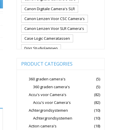
Canon Digitale Camera's SLR
Canon Lenzen Voor CSC Camera's
Canon Lenzen Voor SLR Camera's
Case Logic Cameratassen
Dörr Studiolampen
Fujifilm Cameralenzen
PRODUCT CATEGORIES
Fujifilm CSC Non-Full Frame
Fujifilm Digitale Camera's CSC
360 graden camera's
(5)
360 graden camera's
(5)
Fujifilm Lenzen Voor CSC Camera's
Accu's voor Camera's
(82)
Godox Flitsers
GoPro
Accu's voor Camera's
(82)
GoPro Action Camera's
Achtergrondsystemen
(10)
Hoya Lensfilters
Joby Gorillapods
Achtergrondsystemen
(10)
Action camera's
(18)
Joby Statieven