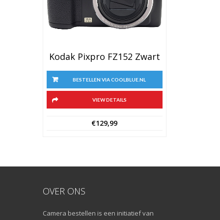
Kodak Pixpro FZ152 Zwart
BESTELLEN VIA COOLBLUE.NL
VIEW DETAILS
€
129,99
OVER ONS
Camera bestellen is een initiatief van