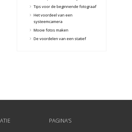
Lensdoppen
(8)
Tips voor de beginnende fotograaf
Lensfilters
(104)
Het voordeel van een
Lensfilters
(104)
systeemcamera
Lenzen
(9)
Mooie fotos maken
Smartphone lenzen
(9)
De voordelen van een statief
Snelkoppelplaatjes
(8)
Snelkoppelplaatjes
(8)
Statiefkoppen
(10)
Statiefkoppen
(10)
Statieven
(136)
Gorillapods
(11)
Lampstatieven
(5)
Monopods
(16)
Rigs
(2)
Selfiesticks
(3)
ATIE
PAGINA’S
Sliders
(1)
Smartphone statief
(51)