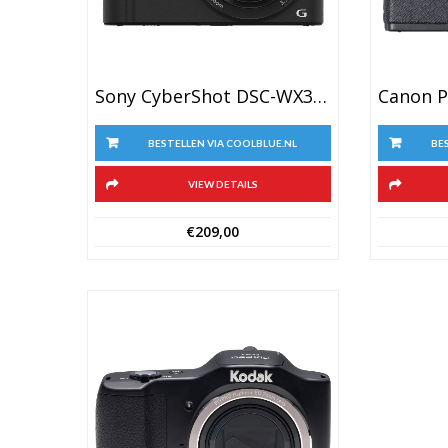
Sony CyberShot DSC-WX350 Black
BESTELLEN VIA COOLBLUE.NL
BE
VIEW DETAILS
€
209,00