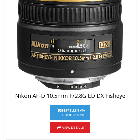
Nikon AF-D 10.5mm F/2.8G ED DX Fisheye
BESTELLEN VIA
COOLBLUE.NL
VIEW DETAILS