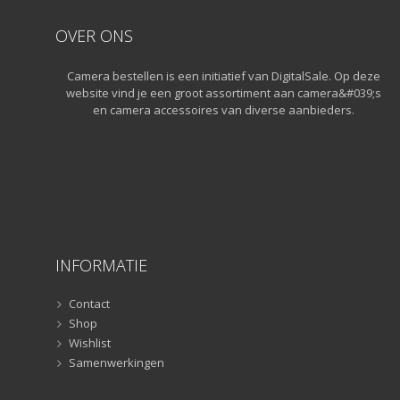
Statiefkoppen
(10)
OVER ONS
Statieven
(136)
Gorillapods
(11)
Camera bestellen is een initiatief van DigitalSale. Op deze
Lampstatieven
(5)
website vind je een groot assortiment aan camera&#039;s
en camera accessoires van diverse aanbieders.
Monopods
(16)
Rigs
(2)
Selfiesticks
(3)
Sliders
(1)
Smartphone statief
(51)
Tripods
(47)
Studioflitsers
(3)
INFORMATIE
Studioflitsers
(3)
Contact
Studiolampen
(56)
Shop
Studiolampen
(56)
Wishlist
televisie afstandsbedieningen
(8)
Samenwerkingen
Afstandsbedieningen
(8)