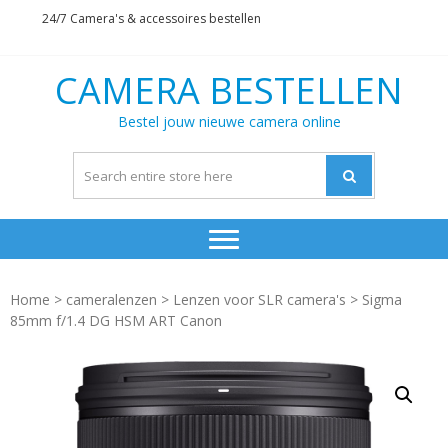
Skip
Skip
24/7 Camera's & accessoires bestellen
to
to
navigation
content
CAMERA BESTELLEN
Bestel jouw nieuwe camera online
Home
>
cameralenzen
>
Lenzen voor SLR camera's
> Sigma
85mm f/1.4 DG HSM ART Canon